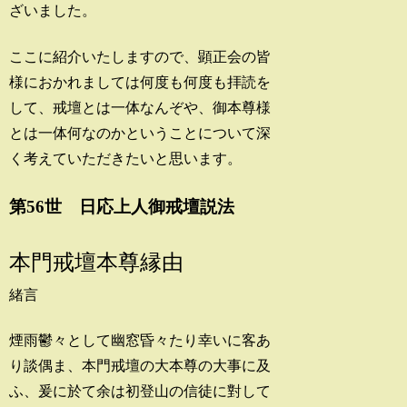
ざいました。
ここに紹介いたしますので、顕正会の皆
様におかれましては何度も何度も拝読を
して、戒壇とは一体なんぞや、御本尊様
とは一体何なのかということについて深
く考えていただきたいと思います。
第56世 日応上人御戒壇説法
本門戒壇本尊縁由
緒言
煙雨鬱々として幽窓昏々たり幸いに客あ
り談偶ま、本門戒壇の大本尊の大事に及
ふ、爰に於て余は初登山の信徒に對して